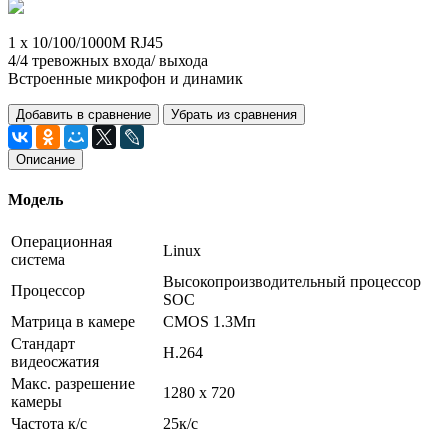
1 х 10/100/1000M RJ45
4/4 тревожных входа/ выхода
Встроенные микрофон и динамик
Добавить в сравнение
Убрать из сравнения
Описание
Модель
Операционная
Linux
система
Высокопроизводительный процессор
Процессор
SOC
Матрица в камере
CMOS 1.3Mп
Стандарт
H.264
видеосжатия
Макс. разрешение
1280 х 720
камеры
Частота к/с
25к/с