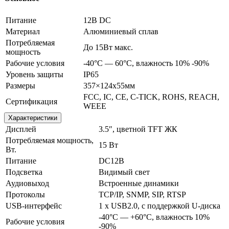
Питание
12В DC
Материал
Алюминиевый сплав
Потребляемая
До 15Вт макс.
мощность
Рабочие условия
-40°С — 60°С, влажность 10% -90%
Уровень защиты
IP65
Размеры
357×124x55мм
FCC, IC, CE, C-TICK, ROHS, REACH,
Сертификация
WEEE
Характеристики
Дисплей
3.5″, цветной TFT ЖК
Потребляемая мощность,
15 Вт
Вт.
Питание
DC12В
Подсветка
Видимый свет
Аудиовыход
Встроенные динамики
Протоколы
TCP/IP, SNMP, SIP, RTSP
USB-интерфейс
1 x USB2.0, с поддержкой U-диска
-40°С — +60°С, влажность 10%
Рабочие условия
-90%