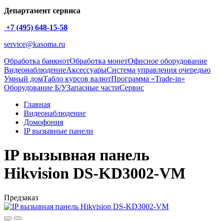
Департамент сервиса
+7 (495) 648-15-58
service@kasoma.ru
Обработка банкнот
Обработка монет
Офисное оборудование
Видеонаблюдение
Аксессуары
Система управления очередью
Умный дом
Табло курсов валют
Программа «Trade-in»
Оборудование Б/У
Запасные части
Сервис
Главная
Видеонаблюдение
Домофония
IP вызывные панели
IP вызывная панель
Hikvision DS-KD3002-VM
Предзаказ