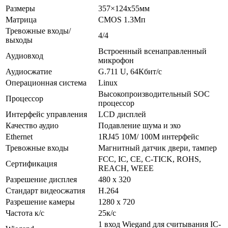
Размеры
357×124x55мм
Матрица
CMOS 1.3Mп
Тревожные входы/
4/4
выходы
Встроенный всенаправленный
Аудиовход
микрофон
Аудиосжатие
G.711 U, 64Кбит/с
Операционная система
Linux
Высокопроизводительный SOC
Процессор
процессор
Интерфейс управления
LCD дисплей
Качество аудио
Подавление шума и эхо
Ethernet
1RJ45 10M/ 100M интерфейс
Тревожные входы
Магнитный датчик двери, тампер
FCC, IC, CE, C-TICK, ROHS,
Сертификация
REACH, WEEE
Разрешение дисплея
480 х 320
Стандарт видеосжатия
H.264
Разрешение камеры
1280 х 720
Частота к/с
25к/с
1 вход Wiegand для считывания IC-