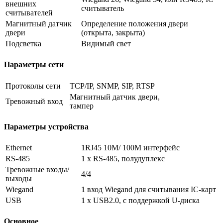
внешних
считыватель
считывателей
Магнитный датчик
Определение положения двери
двери
(открыта, закрыта)
Подсветка
Видимый свет
Параметры сети
Протоколы сети
TCP/IP, SNMP, SIP, RTSP
Магнитный датчик двери,
Тревожный вход
тампер
Параметры устройства
Ethernet
1RJ45 10M/ 100M интерфейс
RS-485
1 х RS-485, полудуплекс
Тревожные входы/
4/4
выходы
Wiegand
1 вход Wiegand для считывания IC-карт
USB
1 x USB2.0, с поддержкой U-диска
Основное