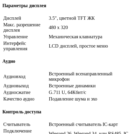
Параметры дисплея
Дисплей
3.5″, цветной TFT ЖК
Макс. разрешение
480 х 320
дисплея
Управление
Механическая клавиатура
Интерфейс
LCD дисплей, простое меню
управления
Аудио
Встроенный всенаправленный
Аудиовход
микрофон
Аудиовыход
Встроенные динамики
Аудиосжатие
G.711 U, 64Кбит/с
Качество аудио
Подавление шума и эхо
Контроль доступа
Считыватель
Встроенный считыватель IC-карт
Подключение
Wiegand 26, Wiegand 34, или RS485, IC