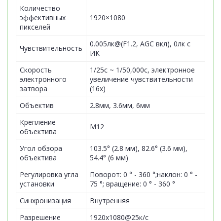
Количество
эффективных
1920×1080
пикселей
0.005лк@(F1.2, AGC вкл), 0лк с
Чувствительность
ИК
Скорость
1/25с ~ 1/50,000с, электронное
электронного
увеличение чувствительности
затвора
(16х)
Объектив
2.8мм, 3.6мм, 6мм
Крепление
М12
объектива
Угол обзора
103.5° (2.8 мм), 82.6° (3.6 мм),
объектива
54.4° (6 мм)
Регулировка угла
Поворот: 0 ° - 360 °;наклон: 0 ° -
установки
75 °; вращение: 0 ° - 360 °
Синхронизация
Внутренняя
Разрешение
1920х1080@25к/с