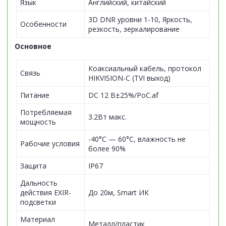
Язык
Английский, китайский
3D DNR уровни 1-10, Яркость,
Особенности
резкость, зеркалирование
Основное
Коаксиальный кабель, протокол
Связь
HIKVISION-C (TVI выход)
Питание
DC 12 В±25%/PoC.af
Потребляемая
3.2Вт макс.
мощность
-40°С — 60°С, влажность не
Рабочие условия
более 90%
Защита
IP67
Дальность
действия EXIR-
До 20м, Smart ИК
подсветки
Материал
Металл/пластик