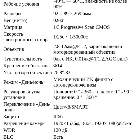
-40°С — 60°С, влажность не более
Рабочие условия
90%
Размеры
92 × 89 × 269.6мм
Вес (нетто)
0.9кг
Матрица
1/3 Progressive Scan CMOS
Скорость
1/25с ~ 1/50000с
электронного затвора
2.8-12мм@F1.2, варифокальный
Объектив
моторизированный объектив
Чувствительность
0лк с ИК, 0.01лк@(F1.2,AGC вкл.)
Крепление объектива
Φ14
Угол обзора объектива
26.8°-83°
Механический ИК-фильтр с
Режим «День/ночь»
автопереключением
Регулировка угла
Поворот: 0 ° - 360 °; наклон: 0 ° - 90 °;
установки
вращение: 0 ° - 360 °
Переключение «День/
Цвет/чб/SMART
ночь»
Защита
IP66
Разрешение камеры
1920×1536@18к/с, 1920×1080@25к/с
WDR
120 дБ
BLC
Есть