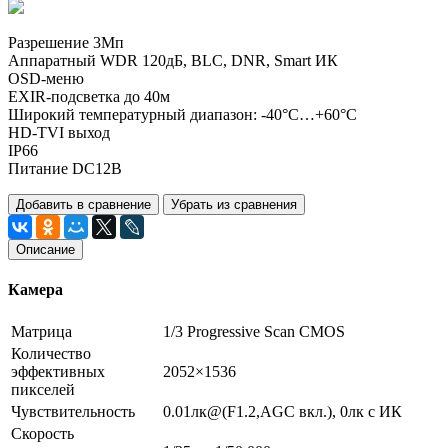
Разрешение 3Мп
Аппаратный WDR 120дБ, BLC, DNR, Smart ИК
OSD-меню
EXIR-подсветка до 40м
Широкий температурный диапазон: -40°C…+60°C
HD-TVI выход
IP66
Питание DC12В
Добавить в сравнение
Убрать из сравнения
Описание
Камера
Матрица
1/3 Progressive Scan CMOS
Количество
эффективных
2052×1536
пикселей
Чувствительность
0.01лк@(F1.2,AGC вкл.), 0лк с ИК
Скорость