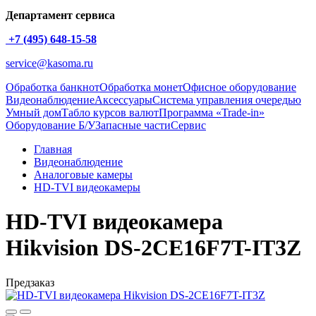
Департамент сервиса
+7 (495) 648-15-58
service@kasoma.ru
Обработка банкнот
Обработка монет
Офисное оборудование
Видеонаблюдение
Аксессуары
Система управления очередью
Умный дом
Табло курсов валют
Программа «Trade-in»
Оборудование Б/У
Запасные части
Сервис
Главная
Видеонаблюдение
Аналоговые камеры
HD-TVI видеокамеры
HD-TVI видеокамера
Hikvision DS-2CE16F7T-IT3Z
Предзаказ