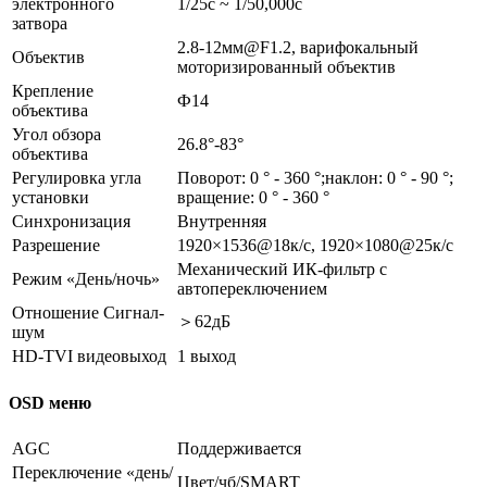
электронного
1/25с ~ 1/50,000с
затвора
2.8-12мм@F1.2, варифокальный
Объектив
моторизированный объектив
Крепление
Ф14
объектива
Угол обзора
26.8°-83°
объектива
Регулировка угла
Поворот: 0 ° - 360 °;наклон: 0 ° - 90 °;
установки
вращение: 0 ° - 360 °
Синхронизация
Внутренняя
Разрешение
1920×1536@18к/с, 1920×1080@25к/с
Механический ИК-фильтр с
Режим «День/ночь»
автопереключением
Отношение Сигнал-
＞62дБ
шум
HD-TVI видеовыход
1 выход
OSD меню
AGC
Поддерживается
Переключение «день/
Цвет/чб/SMART