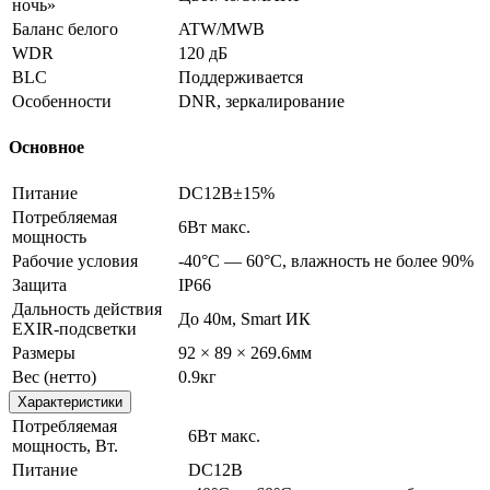
ночь»
Баланс белого
ATW/MWB
WDR
120 дБ
BLC
Поддерживается
Особенности
DNR, зеркалирование
Основное
Питание
DC12В±15%
Потребляемая
6Вт макс.
мощность
Рабочие условия
-40°С — 60°С, влажность не более 90%
Защита
IP66
Дальность действия
До 40м, Smart ИК
EXIR-подсветки
Размеры
92 × 89 × 269.6мм
Вес (нетто)
0.9кг
Характеристики
Потребляемая
6Вт макс.
мощность, Вт.
Питание
DC12В