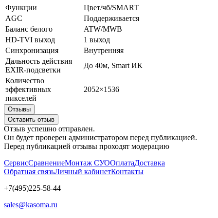
Функции
Цвет/чб/SMART
AGC
Поддерживается
Баланс белого
ATW/MWB
HD-TVI выход
1 выход
Синхронизация
Внутренняя
Дальность действия
До 40м, Smart ИК
EXIR-подсветки
Количество
эффективных
2052×1536
пикселей
Отзывы
Оставить отзыв
Отзыв успешно отправлен.
Он будет проверен администратором перед публикацией.
Перед публикацией отзывы проходят модерацию
Сервис
Сравнение
Монтаж СУО
Оплата
Доставка
Обратная связь
Личный кабинет
Контакты
+7(495)225-58-44
sales@kasoma.ru