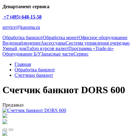
Департамент сервиса
+7 (495) 648-15-58
service@kasoma.ru
Обработка банкнот
Обработка монет
Офисное оборудование
Видеонаблюдение
Аксессуары
Система управления очередью
Умный дом
Табло курсов валют
Программа «Trade-in»
Оборудование Б/У
Запасные части
Сервис
Главная
Обработка банкнот
Счетчики банкнот
Счетчик банкнот DORS 600
Предзаказ