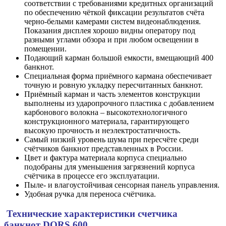
соответствии с требованиями кредитных организаций
по обеспечению чёткой фиксации результатов счёта
черно-белыми камерами систем видеонаблюдения.
Показания дисплея хорошо видны оператору под
разными углами обзора и при любом освещении в
помещении.
Подающий карман большой емкости, вмещающий 400
банкнот.
Специальная форма приёмного кармана обеспечивает
точную и ровную укладку пересчитанных банкнот.
Приёмный карман и часть элементов конструкции
выполнены из ударопрочного пластика с добавлением
карбонового волокна – высокотехнологичного
конструкционного материала, гарантирующего
высокую прочность и неэлектростатичность.
Самый низкий уровень шума при пересчёте среди
счётчиков банкнот представленных в России.
Цвет и фактура материала корпуса специально
подобраны для уменьшения загрязнений корпуса
счётчика в процессе его эксплуатации.
Пыле- и влагоустойчивая сенсорная панель управления.
Удобная ручка для переноса счётчика.
Технические характеристики счетчика
банкнот DORS 600