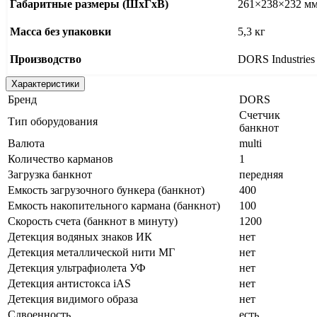
Габаритные размеры (ШxГxВ)
261×238×232 м
Масса без упаковки
5,3 кг
Производство
DORS Industries
Характеристики
Бренд
DORS
Счетчик
Тип оборудования
банкнот
Валюта
multi
Количество карманов
1
Загрузка банкнот
передняя
Емкость загрузочного бункера (банкнот)
400
Емкость накопительного кармана (банкнот)
100
Скорость счета (банкнот в минуту)
1200
Детекция водяных знаков ИК
нет
Детекция металлической нити МГ
нет
Детекция ультрафиолета УФ
нет
Детекция антистокса iAS
нет
Детекция видимого образа
нет
Сдвоенность
есть